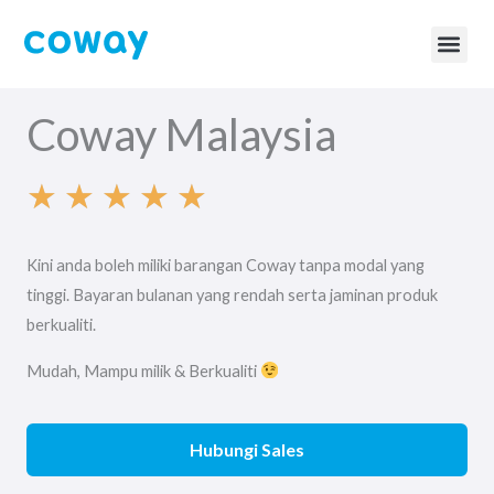
Skip
to
content
BTU Ca
Coway Page
Coway Malaysia
★
★
★
★
★
R
Kini anda boleh miliki barangan Coway tanpa modal yang
a
tinggi. Bayaran bulanan yang rendah serta jaminan produk
berkualiti.
t
Mudah, Mampu milik & Berkualiti
e
Hubungi Sales
d