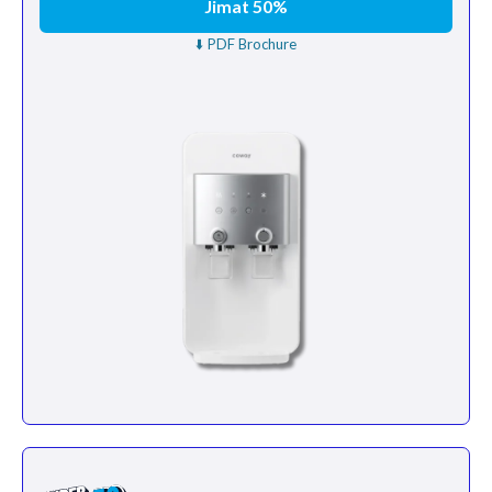
Jimat 50%
⬇️ PDF Brochure