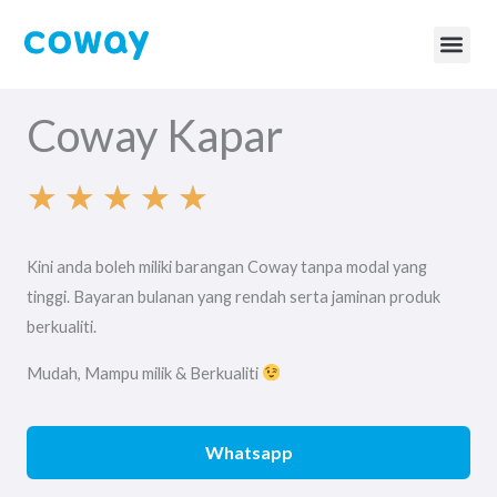
Skip
to
content
BTU Ca
Coway Page
Coway Kapar
★
★
★
★
★
R
Kini anda boleh miliki barangan Coway tanpa modal yang
a
tinggi. Bayaran bulanan yang rendah serta jaminan produk
berkualiti.
t
Mudah, Mampu milik & Berkualiti
e
Whatsapp
d