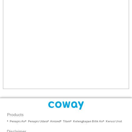
Products
Penapis Air
Penapis Udara
Aircond
Tilam
Kelengkapan Bilik Air
Kerusi Urut
Disclaimer