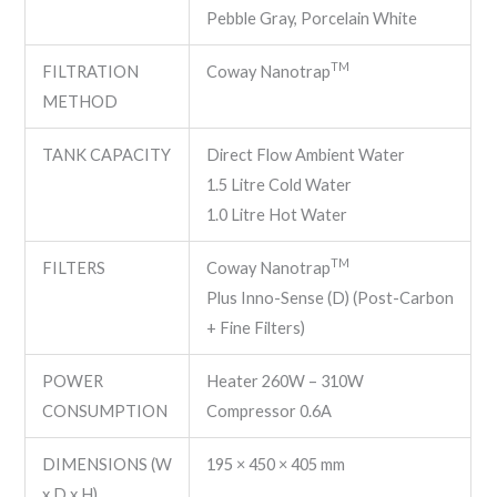
Pebble Gray, Porcelain White
TM
FILTRATION
Coway Nanotrap
METHOD
TANK CAPACITY
Direct Flow Ambient Water
1.5 Litre Cold Water
1.0 Litre Hot Water
TM
FILTERS
Coway Nanotrap
Plus Inno-Sense (D) (Post-Carbon
+ Fine Filters)
POWER
Heater 260W – 310W
CONSUMPTION
Compressor 0.6A
DIMENSIONS (W
195 × 450 × 405 mm
x D x H)