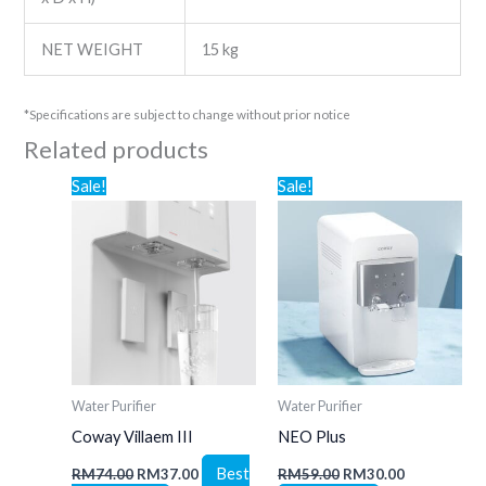
NET WEIGHT
15 kg
*Specifications are subject to change without prior notice
Related products
Original
Current
Original
Current
Sale!
Sale!
price
price
price
price
was:
is:
was:
is:
RM74.00.
RM37.00.
RM59.00.
RM30.00.
Water Purifier
Water Purifier
Coway Villaem III
NEO Plus
Best
RM
74.00
RM
37.00
RM
59.00
RM
30.00