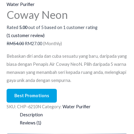
Water Purifier
Coway Neon
Rated
5.00
out of 5 based on
1
customer rating
(
1
customer review)
RM
54.00
RM
27.00
(Monthly)
Bebaskan diri anda dan cuba sesuatu yang baru, daripada yang
biasa dengan Penapis Air Coway NeoN. Pilih daripada 5 warna
menawan yang menambah seri kepada ruang anda, melengkapi
gaya unik anda dengan sempurna.
Best Promotions
SKU:
CHP-6210N
Category:
Water Purifier
Description
Reviews (1)