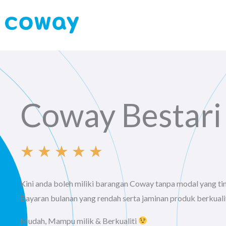
Skip
to
content
Coway Bestari
★
★
★
★
★
R
Kini anda boleh miliki barangan Coway tanpa modal yang tin
a
Bayaran bulanan yang rendah serta jaminan produk berkualit
t
Mudah, Mampu milik & Berkualiti