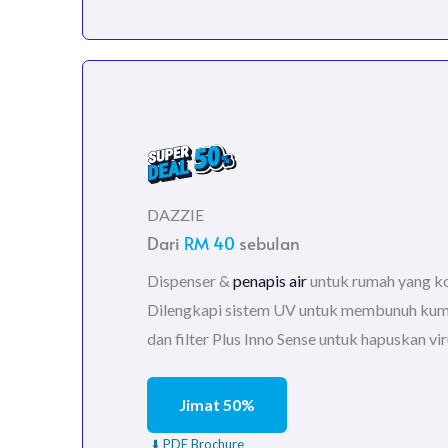
DAZZIE
Dari
RM 40
sebulan
Dispenser &
penapis air
untuk rumah yang ko
Dilengkapi sistem UV untuk membunuh kuma
dan filter Plus Inno Sense untuk hapuskan vir
Jimat 50%
⬇️ PDF Brochure