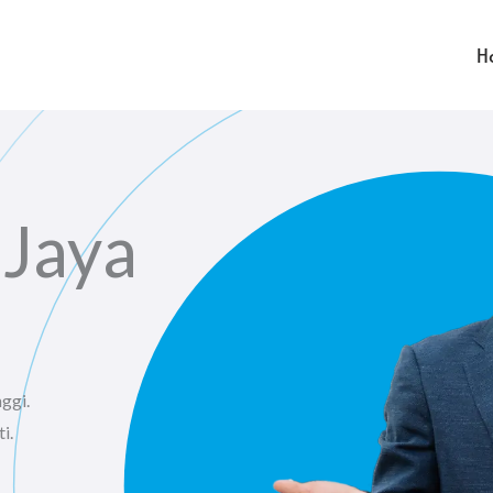
H
 Jaya
ggi.
i.