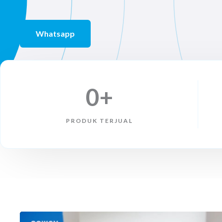
e
Whatsapp
d
5
0
+
o
PRODUK TERJUAL
u
t
o
f