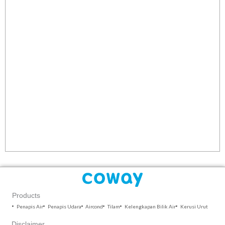
Products
Penapis Air
Penapis Udara
Aircond
Tilam
Kelengkapan Bilik Air
Kerusi Urut
Disclaimer