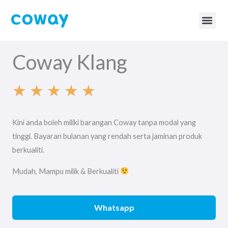
Skip
to
content
BTU Ca
Coway Page
Coway Klang
★
★
★
★
★
R
Kini anda boleh miliki barangan Coway tanpa modal yang
a
tinggi. Bayaran bulanan yang rendah serta jaminan produk
berkualiti.
t
Mudah, Mampu milik & Berkualiti
e
Whatsapp
d