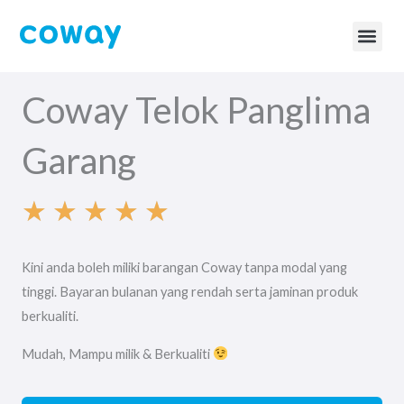
Skip
to
content
BTU Ca
Coway Page
Coway Telok Panglima
Garang
★
★
★
★
★
R
Kini anda boleh miliki barangan Coway tanpa modal yang
a
tinggi. Bayaran bulanan yang rendah serta jaminan produk
berkualiti.
t
Mudah, Mampu milik & Berkualiti
e