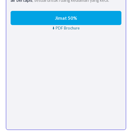
air bertapis
, sesuai untuk ruang kediaman yang kecil.
Jimat 50%
⬇️ PDF Brochure