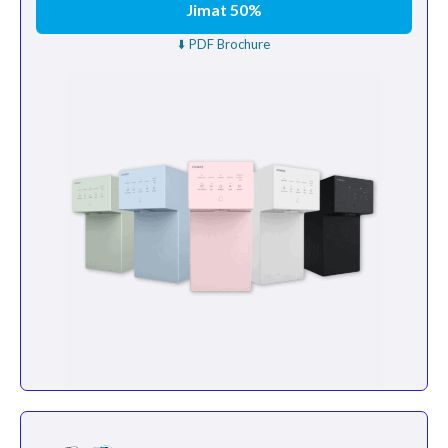
Jimat 50%
⬇️ PDF Brochure