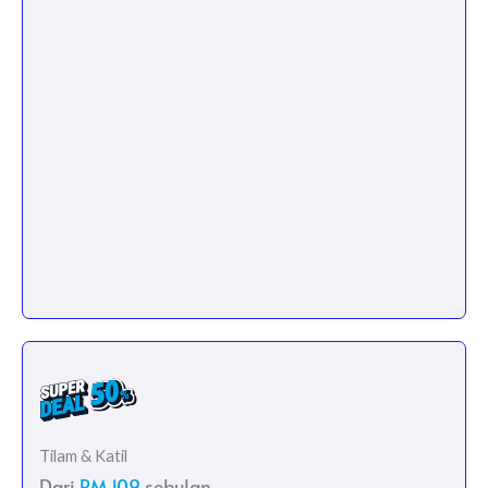
Tilam & Katil
Dari
RM 109
sebulan