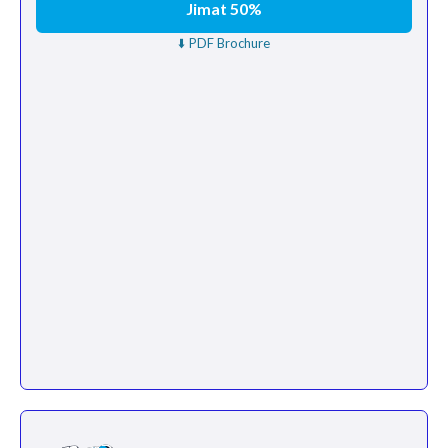
Jimat 50%
⬇️ PDF Brochure