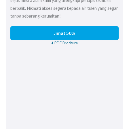
sejuk mesra alam kami yang dilengkapi penapis osmosis
berbalik. Nikmati akses segera kepada air tulen yang segar
tanpa sebarang kerumitan!
Jimat 50%
⬇️ PDF Brochure