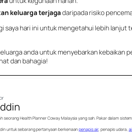
era
untuk kegunaan harian.
tan keluarga terjaga
daripada risiko pencemar
saya hari ini untuk mengetahui lebih lanjut 
 keluarga anda untuk menyebarkan kebaikan pe
ihat dan bahagia!
or
uddin
lah seorang Health Planner Coway Malaysia yang sah. Pakar dalam siste
ddin untuk sebarang pertanyaan berkenaan
penapis air
, penapis udara,
a