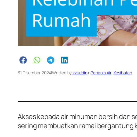
31 Disember 2024
|
Written by
izzuddin
in
Penapis Air
, 
Kesihatan
Akses kepada air minuman bersih dan se
sering membuatkan ramai bergantung ke