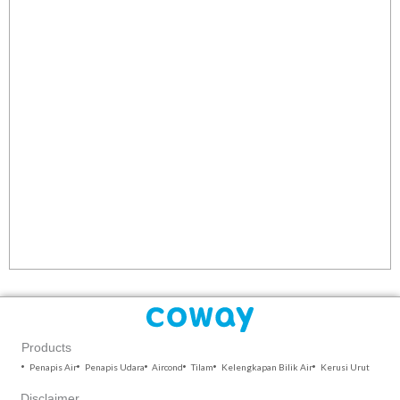
Products
Penapis Air
Penapis Udara
Aircond
Tilam
Kelengkapan Bilik Air
Kerusi Urut
Disclaimer