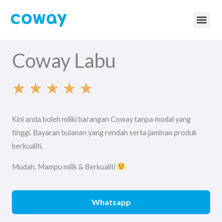
Skip
to
content
BTU Ca
Coway Page
Coway Labu
★
★
★
★
★
R
Kini anda boleh miliki barangan Coway tanpa modal yang
a
tinggi. Bayaran bulanan yang rendah serta jaminan produk
berkualiti.
t
Mudah, Mampu milik & Berkualiti
e
Whatsapp
d